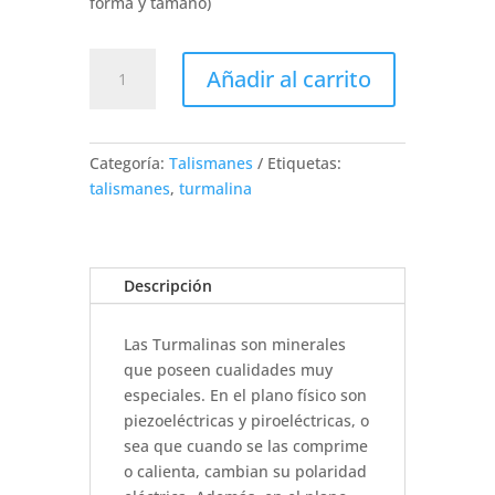
forma y tamaño)
Turmalina
Añadir al carrito
de
mesa,
energizada
cantidad
Categoría:
Talismanes
Etiquetas:
talismanes
,
turmalina
Descripción
Las Turmalinas son minerales
que poseen cualidades muy
especiales. En el plano físico son
piezoeléctricas y piroeléctricas, o
sea que cuando se las comprime
o calienta, cambian su polaridad