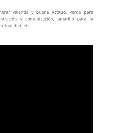
nerar valentía y buena actitud, verde para
ntración y comunicación, amarillo para la
iritualidad, etc…