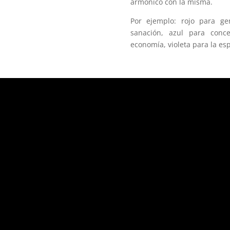
armónico con la misma.
Por ejemplo: rojo para ge
sanación, azul para conce
economía, violeta para la esp